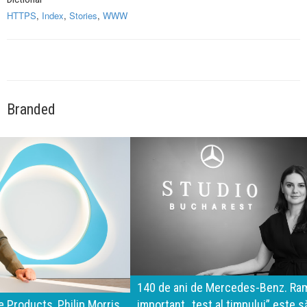
HTTPS
,
Index
,
Stories
,
WWW
Branded
140 de ani de Mercedes-Benz. Ramona Pîrlog: Cel mai
important „test al timpului” este să inovăm constant, dar