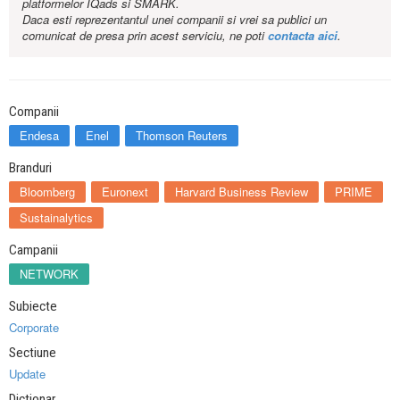
platformelor IQads si SMARK.
Daca esti reprezentantul unei companii si vrei sa publici un
comunicat de presa prin acest serviciu, ne poti
contacta aici
.
Companii
Endesa
Enel
Thomson Reuters
Branduri
Bloomberg
Euronext
Harvard Business Review
PRIME
Sustainalytics
Campanii
NETWORK
Subiecte
Corporate
Sectiune
Update
Dictionar