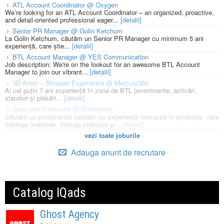
ATL Account Coordinator @ Oxygen
We’re looking for an ATL Account Coordinator – an organized, proactive,
and detail-oriented professional eager...
[detalii]
Senior PR Manager @ Golin Ketchum
La Golin Ketchum, căutăm un Senior PR Manager cu minimum 5 ani
experiență, care știe...
[detalii]
BTL Account Manager @ YES Communication
Job description: We're on the lookout for an awesome BTL Account
Manager to join our vibrant...
[detalii]
3D Artist – Shopper Experience @ Mercury360
Ai cel puțin 7 ani experiență în zona de BTL (evenimente, activări,
standuri și plasări...
[detalii]
Specialist Productie @ Godmother
Căutăm un profesionist versatil, cu experiență relevantă în producție, care
înțelege materiale, finisaje premium și...
[detalii]
vezi toate joburile
Adauga anunt de recrutare
Catalog IQads
Ghost Agency