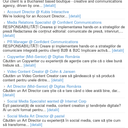
Our client is a Bucharest based boutique - creative and communications
agency, driven by one...
[detalii]
Account Director @ Kubis Interactive
We’re looking for an Account Director...
[detalii]
Media Relations Specialist @ Confident Communications
RESPONSABILITĂȚI Crearea și implementarea hands-on a strategiilor de
presă Redactarea de conținut editorial: comunicate de presă, interviuri,...
[detalii]
PR Manager @ Confident Communications
RESPONSABILITĂȚI Creare și implementare hands-on a strategiilor de
comunicare integrată pentru clienți B2B & B2C Implicare activă...
[detalii]
Copywriter (Mid–Senior) @ Digitas România
Căutăm un Copywriter cu experiență de agenție care știe că o idee bună
trebuie să...
[detalii]
Video Content Creator @ Cohn & Jansen
Căutăm un Video Content Creator care să gândească și să producă
content pentru unele dintre...
[detalii]
Art Director (Mid–Senior) @ Digitas România
Căutăm un Art Director care știe că e tare când o idee arată bine, dar...
[detalii]
Social Media Specialist wanted @ Internet Corp
Ești pasionat(ă) de social media, content creation și tendințele digitale?
Ai un ochi format pentru...
[detalii]
Social Media Art Director @ pastel
Căutăm un Art Director cu experiență în social media, care să știe cum
să transforme...
[detalii]