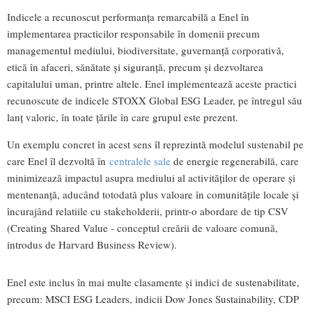
Indicele a recunoscut performanța remarcabilă a Enel în
implementarea practicilor responsabile în domenii precum
managementul mediului, biodiversitate, guvernanță corporativă,
etică în afaceri, sănătate și siguranță, precum și dezvoltarea
capitalului uman, printre altele. Enel implementează aceste practici
recunoscute de indicele STOXX Global ESG Leader, pe întregul său
lanț valoric, în toate țările în care grupul este prezent.
Un exemplu concret în acest sens îl reprezintă modelul sustenabil pe
care Enel îl dezvoltă în
centralele sale
de energie regenerabilă, care
minimizează impactul asupra mediului al activităților de operare și
mentenanță, aducând totodată plus valoare în comunitățile locale și
încurajând relatiile cu stakeholderii, printr-o abordare de tip CSV
(Creating Shared Value - conceptul creării de valoare comună,
introdus de Harvard Business Review).
Enel este inclus în mai multe clasamente și indici de sustenabilitate,
precum: MSCI ESG Leaders, indicii Dow Jones Sustainability, CDP