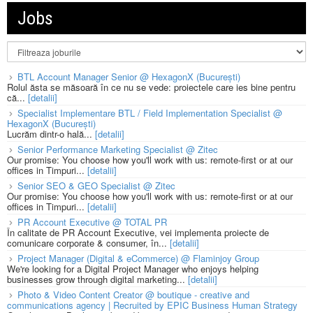
Jobs
BTL Account Manager Senior @ HexagonX (București)
Rolul ăsta se măsoară în ce nu se vede: proiectele care ies bine pentru
că...
[detalii]
Specialist Implementare BTL / Field Implementation Specialist @
HexagonX (București)
Lucrăm dintr-o hală...
[detalii]
Senior Performance Marketing Specialist @ Zitec
Our promise: You choose how you'll work with us: remote-first or at our
offices in Timpuri...
[detalii]
Senior SEO & GEO Specialist @ Zitec
Our promise: You choose how you'll work with us: remote-first or at our
offices in Timpuri...
[detalii]
PR Account Executive @ TOTAL PR
În calitate de PR Account Executive, vei implementa proiecte de
comunicare corporate & consumer, în...
[detalii]
Project Manager (Digital & eCommerce) @ Flaminjoy Group
We're looking for a Digital Project Manager who enjoys helping
businesses grow through digital marketing...
[detalii]
Photo & Video Content Creator @ boutique - creative and
communications agency | Recruited by EPIC Business Human Strategy