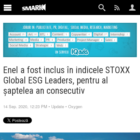
Enel a fost inclus în indicele STOXX
Global ESG Leaders, pentru al
șaptelea an consecutiv
14 Sep. 2020, 12:23 PM
•
Update
•
Oxygen