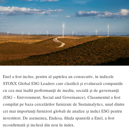
Enel a fost inclus, pentru al șaptelea an consecutiv, în indicele
STOXX Global ESG Leaders care clasifică și evaluează companiile
cu cea mai înaltă performanță de mediu, socială și de guvernanță
(ESG – Enivronment, Social and Governance). Clasamentul a fost
compilat pe baza cercetărilor furnizate de Sustainalytics, unul dintre
cei mai importanți furnizori globali de analize și indici ESG pentru
investitori. De asemenea, Endesa, filiala spaniolă a Enel, a fost
reconfirmată și inclusă din nou în index.