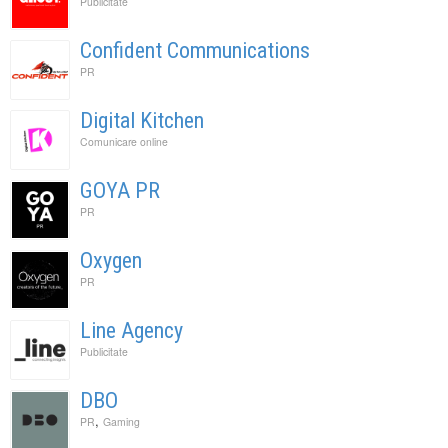
Publicitate
Confident Communications
PR
Digital Kitchen
Comunicare online
GOYA PR
PR
Oxygen
PR
Line Agency
Publicitate
DBO
,
PR
Gaming