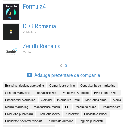
Formula4
DDB Romania
Publicitate
Zenith Romania
Media
Adauga prezentare de companie
Branding, design, packaging
Comunicare online
Consultanta de marketing
Content Marketing
Dezvoltare web
Employer Branding
Evenimente / BTL
Experiential Marketing
Gaming
Interactive Retail
Marketing direct
Media
Mobile marketing
Monitorizare media
PR
Productie audio
Productie foto
Productie publicitara
Productie video
Publicitate
Publicitate indoor
Publicitate neconventionala
Publicitate outdoor
Regii de publicitate