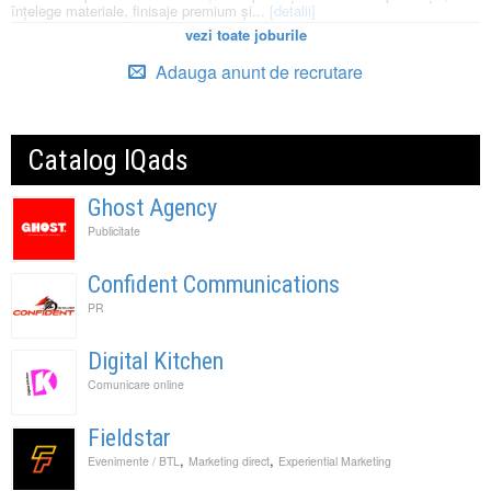
înțelege materiale, finisaje premium și...
[detalii]
vezi toate joburile
Adauga anunt de recrutare
Catalog IQads
Ghost Agency
Publicitate
Confident Communications
PR
Digital Kitchen
Comunicare online
Fieldstar
,
,
Evenimente / BTL
Marketing direct
Experiential Marketing