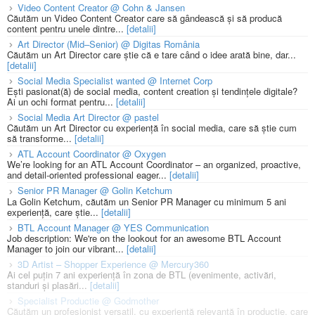
Video Content Creator @ Cohn & Jansen
Căutăm un Video Content Creator care să gândească și să producă
content pentru unele dintre...
[detalii]
Art Director (Mid–Senior) @ Digitas România
Căutăm un Art Director care știe că e tare când o idee arată bine, dar...
[detalii]
Social Media Specialist wanted @ Internet Corp
Ești pasionat(ă) de social media, content creation și tendințele digitale?
Ai un ochi format pentru...
[detalii]
Social Media Art Director @ pastel
Căutăm un Art Director cu experiență în social media, care să știe cum
să transforme...
[detalii]
ATL Account Coordinator @ Oxygen
We’re looking for an ATL Account Coordinator – an organized, proactive,
and detail-oriented professional eager...
[detalii]
Senior PR Manager @ Golin Ketchum
La Golin Ketchum, căutăm un Senior PR Manager cu minimum 5 ani
experiență, care știe...
[detalii]
BTL Account Manager @ YES Communication
Job description: We're on the lookout for an awesome BTL Account
Manager to join our vibrant...
[detalii]
3D Artist – Shopper Experience @ Mercury360
Ai cel puțin 7 ani experiență în zona de BTL (evenimente, activări,
standuri și plasări...
[detalii]
Specialist Productie @ Godmother
Căutăm un profesionist versatil, cu experiență relevantă în producție, care