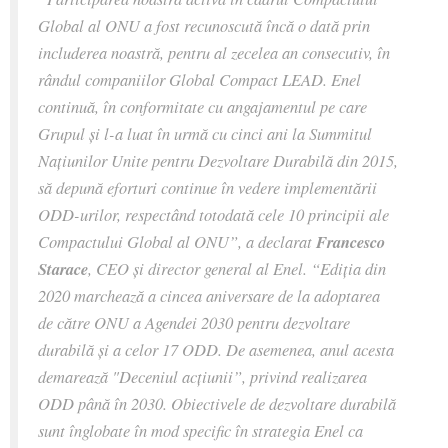
Global al ONU a fost recunoscută încă o dată prin
includerea noastră, pentru al zecelea an consecutiv, în
rândul companiilor Global Compact LEAD. Enel
continuă, în conformitate cu angajamentul pe care
Grupul și l-a luat în urmă cu cinci ani la Summitul
Națiunilor Unite pentru Dezvoltare Durabilă din 2015,
să depună eforturi continue în vedere implementării
ODD-urilor, respectând totodată cele 10 principii ale
Compactului Global al ONU”, a declarat
Francesco
Starace
, CEO și director general al Enel. “Ediția din
2020 marchează a cincea aniversare de la adoptarea
de către ONU a Agendei 2030 pentru dezvoltare
durabilă și a celor 17 ODD. De asemenea, anul acesta
demarează "Deceniul acțiunii”, privind realizarea
ODD până în 2030. Obiectivele de dezvoltare durabilă
sunt înglobate în mod specific în strategia Enel ca