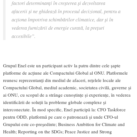
factori determinanți în creșterea și dezvoltarea
afacerii și ne ghidează în procesul decizional, pentru a
acționa împotriva schimbărilor climatice, dar și în
vederea furnizării de energie curată, la prețuri
accesibile”.
Grupul Enel este un participant activ la patru dintre cele șapte
platforme de acțiune ale Compactului Global al ONU. Platformele
reunesc reprezentanți din mediul de afaceri, rețelele locale ale
Compactului Global, mediul academic, societatea civilă, guverne și
ai ONU, cu scopul de a strânge cunoștințe și experiențe, în vederea
identificării de soluții la probleme globale complexe și
interconectate. În mod specific, Enel participă la: CFO Taskforce
pentru ODD, platformă pe care o patronează și unde CFO-ul
Grupului este co-președinte; Business Ambition for Climate and
Health; Reporting on the SDGs; Peace Justice and Strong