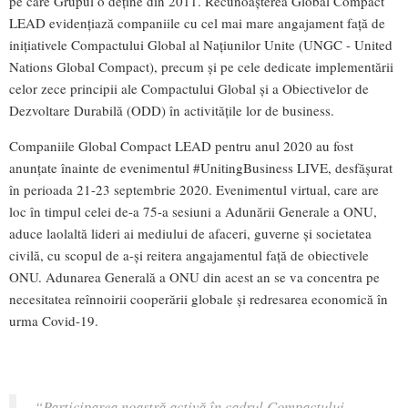
pe care Grupul o deține din 2011. Recunoașterea Global Compact
LEAD evidențiază companiile cu cel mai mare angajament față de
inițiativele Compactului Global al Națiunilor Unite (UNGC - United
Nations Global Compact), precum și pe cele dedicate implementării
celor zece principii ale Compactului Global și a Obiectivelor de
Dezvoltare Durabilă (ODD) în activitățile lor de business.
Companiile Global Compact LEAD pentru anul 2020 au fost
anunțate înainte de evenimentul #UnitingBusiness LIVE, desfășurat
în perioada 21-23 septembrie 2020. Evenimentul virtual, care are
loc în timpul celei de-a 75-a sesiuni a Adunării Generale a ONU,
aduce laolaltă lideri ai mediului de afaceri, guverne și societatea
civilă, cu scopul de a-și reitera angajamentul față de obiectivele
ONU. Adunarea Generală a ONU din acest an se va concentra pe
necesitatea reînnoirii cooperării globale și redresarea economică în
urma Covid-19.
“Participarea noastră activă în cadrul Compactului