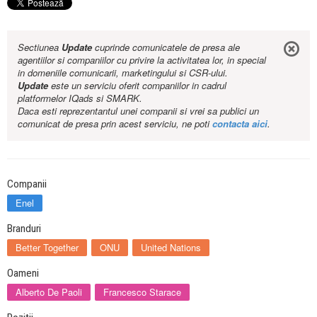
Sectiunea
Update
cuprinde comunicatele de presa ale
agentiilor si companiilor cu privire la activitatea lor, in special
in domeniile comunicarii, marketingului si CSR-ului.
Update
este un serviciu oferit companiilor in cadrul
platformelor IQads si SMARK.
Daca esti reprezentantul unei companii si vrei sa publici un
comunicat de presa prin acest serviciu, ne poti
contacta aici
.
Companii
Enel
Branduri
Better Together
ONU
United Nations
Oameni
Alberto De Paoli
Francesco Starace