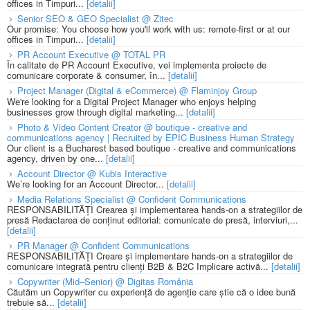
offices in Timpuri...
[detalii]
Senior SEO & GEO Specialist @ Zitec
Our promise: You choose how you'll work with us: remote-first or at our
offices in Timpuri...
[detalii]
PR Account Executive @ TOTAL PR
În calitate de PR Account Executive, vei implementa proiecte de
comunicare corporate & consumer, în...
[detalii]
Project Manager (Digital & eCommerce) @ Flaminjoy Group
We're looking for a Digital Project Manager who enjoys helping
businesses grow through digital marketing...
[detalii]
Photo & Video Content Creator @ boutique - creative and
communications agency | Recruited by EPIC Business Human Strategy
Our client is a Bucharest based boutique - creative and communications
agency, driven by one...
[detalii]
Account Director @ Kubis Interactive
We’re looking for an Account Director...
[detalii]
Media Relations Specialist @ Confident Communications
RESPONSABILITĂȚI Crearea și implementarea hands-on a strategiilor de
presă Redactarea de conținut editorial: comunicate de presă, interviuri,...
[detalii]
PR Manager @ Confident Communications
RESPONSABILITĂȚI Creare și implementare hands-on a strategiilor de
comunicare integrată pentru clienți B2B & B2C Implicare activă...
[detalii]
Copywriter (Mid–Senior) @ Digitas România
Căutăm un Copywriter cu experiență de agenție care știe că o idee bună
trebuie să...
[detalii]