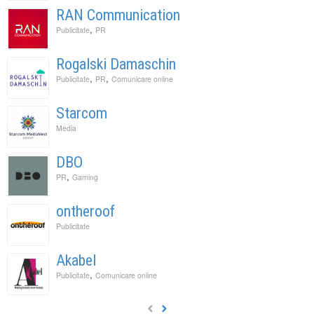
RAN Communication
,
Publicitate
PR
Rogalski Damaschin
,
,
Publicitate
PR
Comunicare online
Starcom
Media
DBO
,
PR
Gaming
ontheroof
Publicitate
Akabel
,
Publicitate
Comunicare online