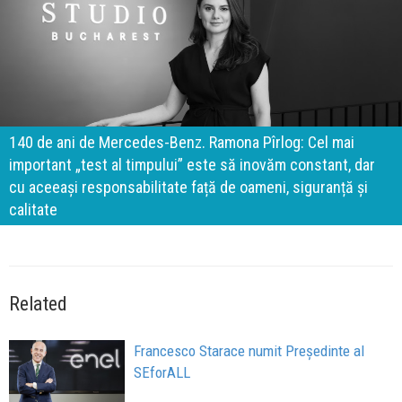
140 de ani de Mercedes-Benz. Ramona Pîrlog: Cel mai
important „test al timpului” este să inovăm constant, dar
cu aceeași responsabilitate față de oameni, siguranță și
calitate
Related
Francesco Starace numit Președinte al
SEforALL