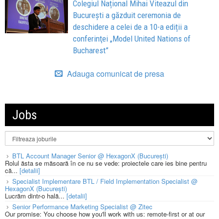
Colegiul Național Mihai Viteazul din
București a găzduit ceremonia de
deschidere a celei de a 10-a ediții a
conferinţei „Model United Nations of
Bucharest”
Adauga comunicat de presa
Jobs
BTL Account Manager Senior @ HexagonX (București)
Rolul ăsta se măsoară în ce nu se vede: proiectele care ies bine pentru
că...
[detalii]
Specialist Implementare BTL / Field Implementation Specialist @
HexagonX (București)
Lucrăm dintr-o hală...
[detalii]
Senior Performance Marketing Specialist @ Zitec
Our promise: You choose how you'll work with us: remote-first or at our