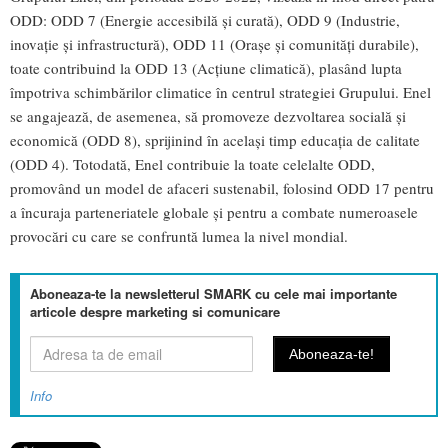
ODD: ODD 7 (Energie accesibilă și curată), ODD 9 (Industrie,
inovație și infrastructură), ODD 11 (Orașe și comunități durabile),
toate contribuind la ODD 13 (Acțiune climatică), plasând lupta
împotriva schimbărilor climatice în centrul strategiei Grupului. Enel
se angajează, de asemenea, să promoveze dezvoltarea socială și
economică (ODD 8), sprijinind în același timp educația de calitate
(ODD 4). Totodată, Enel contribuie la toate celelalte ODD,
promovând un model de afaceri sustenabil, folosind ODD 17 pentru
a încuraja parteneriatele globale și pentru a combate numeroasele
provocări cu care se confruntă lumea la nivel mondial.
Aboneaza-te la newsletterul SMARK cu cele mai importante
articole despre marketing si comunicare
Info