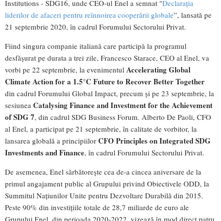
Institutions - SDG16, unde CEO-ul Enel a semnat "
Declarația
liderilor de afaceri pentru reînnoirea cooperării globale
”, lansată pe
21 septembrie 2020, în cadrul Forumului Sectorului Privat.
Fiind singura companie italiană care participă la programul
desfășurat pe durata a trei zile, Francesco Starace, CEO al Enel, va
Accelerating Global
vorbi pe 22 septembrie, la evenimentul
Climate Action for a 1.5°C Future to Recover Better Together
din cadrul Forumului Global Impact, precum și pe 23 septembrie, la
Catalysing Finance and Investment for the Achievement
sesiunea
of SDG 7
, din cadrul SDG Business Forum. Alberto De Paoli, CFO
al Enel, a participat pe 21 septembrie, în calitate de vorbitor, la
CFO Principles on Integrated SDG
lansarea globală a principiilor
Investments and Finance
, în cadrul Forumului Sectorului Privat.
De asemenea, Enel sărbătorește cea de-a cincea aniversare de la
primul angajament public al Grupului privind Obiectivele ODD, la
Summitul Națiunilor Unite pentru Dezvoltare Durabilă din 2015.
Peste 90% din investițiile totale de 28,7 miliarde de euro ale
Grupului Enel, din perioada 2020-2022, vizează în mod direct patru