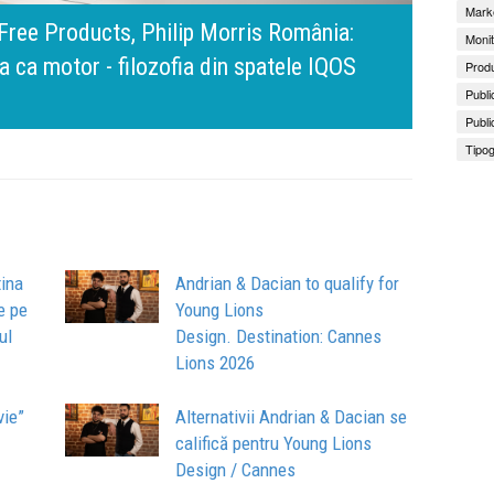
Marke
amona Pîrlog: Cel mai important „test al
Monit
nt, dar cu aceeași responsabilitate față
Bring 
Brandu
Busin
Produ
Publi
apart
comun
Publi
Tipog
tina
Andrian & Dacian to qualify for
ge pe
Young Lions
ul
Design. Destination: Cannes
Lions 2026
vie”
Alternativii Andrian & Dacian se
califică pentru Young Lions
Design / Cannes