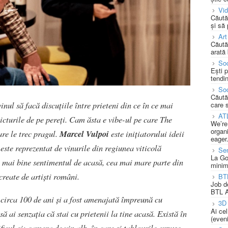
Vi
Căută
și să
Art
Căută
arată 
Soc
Ești 
tendin
Soc
Căută
inul să facă discuțiile între prieteni din ce în ce mai
care 
AT
icturile de pe pereți. Cam ăsta e vibe-ul pe care The
We’re
organi
are le trec pragul.
Marcel Vulpoi
este inițiatorului ideii
eager
 este reprezentat de vinurile din regiunea viticolă
Se
La Go
 mai bine sentimentul de acasă, cea mai mare parte din
minim
create de artiști români.
BT
Job d
BTL A
e circa 100 de ani și a fost amenajată împreună cu
3D 
Ai ce
să ai senzația că stai cu prietenii la tine acasă. Există în
(eveni
ficul ei: camera de vin alb, în care și tablourile expuse