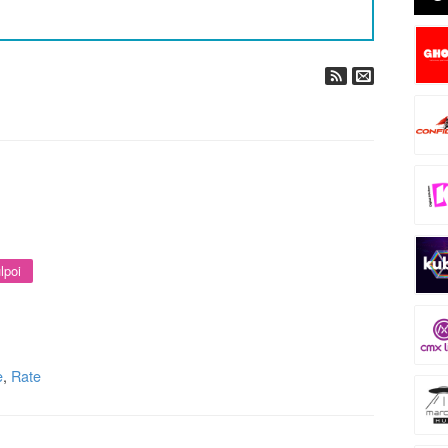
lpoi
e
,
Rate