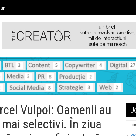
uri
cel Vulpoi: Oamenii au
J
mai selectivi. În ziua
PR