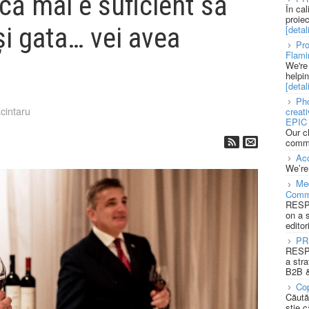
că mai e suficient să
În ca
proie
 și gata… vei avea
[detali
Pro
Flami
We're
helpi
[detali
Pho
cintaru
creat
EPIC 
Our c
commu
Acc
We’re
Med
Comm
RESPO
on a 
editor
PR
RESPO
a stra
B2B &
Cop
Căută
știe c