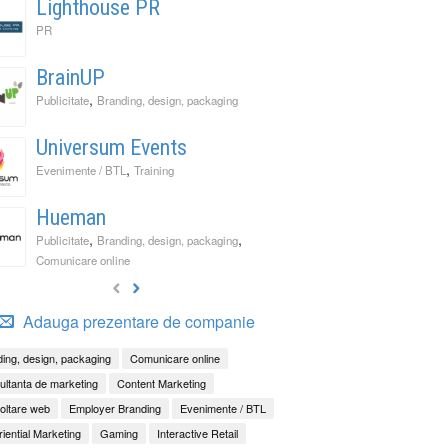
Lighthouse PR
PR
BrainUP
,
Publicitate
Branding, design, packaging
Universum Events
,
Evenimente / BTL
Training
Hueman
,
,
Publicitate
Branding, design, packaging
Comunicare online
Adauga prezentare de companie
ing, design, packaging
Comunicare online
ltanta de marketing
Content Marketing
oltare web
Employer Branding
Evenimente / BTL
iential Marketing
Gaming
Interactive Retail