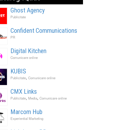
Ghost Agency
Publicitate
Confident Communications
PR
Digital Kitchen
Comunicare online
KUBIS
,
Publicitate
Comunicare online
CMX Links
,
,
Publicitate
Media
Comunicare online
Marcom Hub
Experiential Marketing