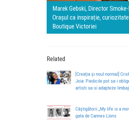
rris România:
digital.
140 de ani de Mercedes-Benz. R
n spatele IQOS
l BT Visa: A NEW
timpului” este să inovăm consta
de oameni, siguranță și calitate
Related
[Creația și noul normal] Cris
Joia: Piedicile pot sa-i obli
artisti sa-si adapteze limbaj
Câștigătorii „My life is a mo
gata de Cannes Lions