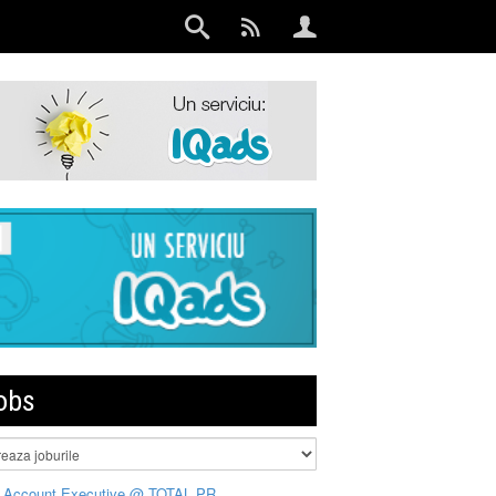
obs
 Account Executive @ TOTAL PR