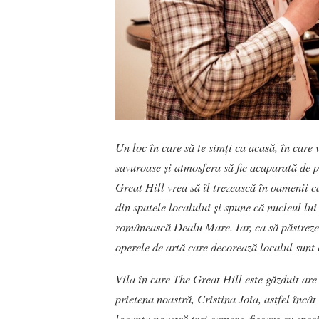
Un loc în care să te simți ca acasă, în care v
savuroase și atmosfera să fie acaparată de p
Great Hill vrea să îl trezească în oamenii c
din spatele localului și spune că nucleul lui
românească Dealu Mare. Iar, ca să păstreze
operele de artă care decorează localul sunt 
Vila în care The Great Hill este găzduit ar
prietena noastră, Cristina Joia, astfel încât 
locanta noastră trei camere, fiecare cu speci