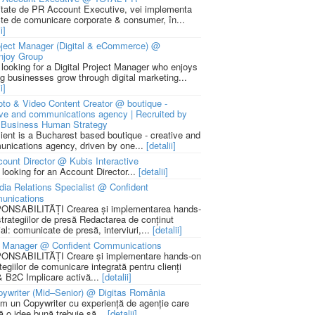
litate de PR Account Executive, vei implementa
cte de comunicare corporate & consumer, în...
i]
ject Manager (Digital & eCommerce) @
njoy Group
 looking for a Digital Project Manager who enjoys
ng businesses grow through digital marketing...
i]
to & Video Content Creator @ boutique -
ive and communications agency | Recruited by
Business Human Strategy
lient is a Bucharest based boutique - creative and
nications agency, driven by one...
[detalii]
ount Director @ Kubis Interactive
 looking for an Account Director...
[detalii]
ia Relations Specialist @ Confident
unications
NSABILITĂȚI Crearea și implementarea hands-
strategiilor de presă Redactarea de conținut
ial: comunicate de presă, interviuri,...
[detalii]
 Manager @ Confident Communications
NSABILITĂȚI Creare și implementare hands-on
tegiilor de comunicare integrată pentru clienți
 B2C Implicare activă...
[detalii]
ywriter (Mid–Senior) @ Digitas România
m un Copywriter cu experiență de agenție care
ă o idee bună trebuie să...
[detalii]