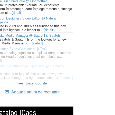
cialist Productie @ Godmother
m un profesionist versatil, cu experiență
ntă în producție, care înțelege materiale, finisaje
um și...
[detalii]
ion Designer / Video Editor @ Natural
igence
ed in 2009 and 100% self-funded to this day,
l Intelligence is a leader in...
[detalii]
cial Media Manager @ Saatchi & Saatchi
Saatchi & Saatchi is on the lookout for a new
l Media Manager to...
[detalii]
istics Exec (Gestionar) @ TAG
m un coleg organizat și implicat care să lucreze
i de Head of Logistics și să contribuie la...
i]
wth & Partnerships Specialist @ Flaminjoy
p
mission is to help clients unlock new growth
unities through the right combination of...
[detalii]
vezi toate joburile
Adauga anunt de recrutare
atalog IQads