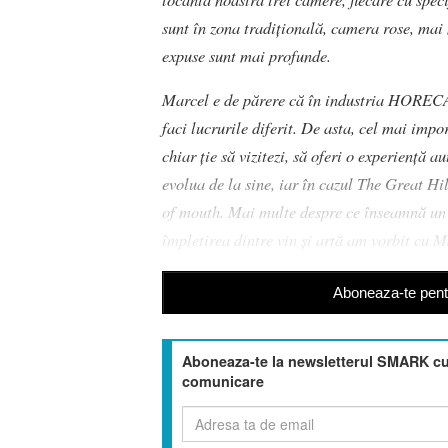
sunt în zona tradițională, camera rose, mai 
expuse sunt mai profunde.
Marcel e de părere că în industria HORECA 
faci lucrurile diferit. De asta, cel mai impo
chiar ție să vizitezi, să oferi o experiență a
evolua de la sine, iar în cazul The Great H
of mouth. Mai multe despre ce înseamnă un w
împletirea dintre vin și artă am vorbit cu M
Aboneaza-te pentr
Aboneaza-te la newsletterul SMARK cu 
comunicare