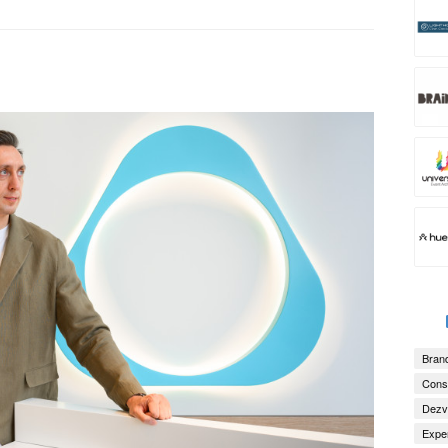
Brand
Consu
Dezv
Exper