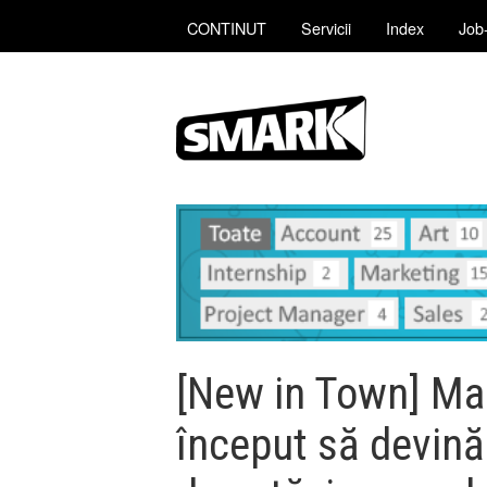
CONTINUT
Servicii
Index
Job-
[New in Town] Mar
început să devină 