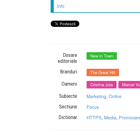
Info
Dosare
New in Town
editoriale
Branduri
The Great Hill
Oameni
Cristina Joia
Marcel Vu
Subiecte
Marketing
,
Online
Sectiune
Focus
Dictionar
HTTPS
,
Media
,
Promovar