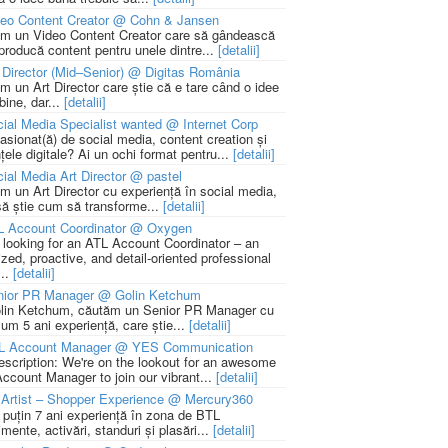
deo Content Creator @ Cohn & Jansen
m un Video Content Creator care să gândească
 producă content pentru unele dintre...
[detalii]
 Director (Mid–Senior) @ Digitas România
m un Art Director care știe că e tare când o idee
bine, dar...
[detalii]
ial Media Specialist wanted @ Internet Corp
pasionat(ă) de social media, content creation și
țele digitale? Ai un ochi format pentru...
[detalii]
ial Media Art Director @ pastel
m un Art Director cu experiență în social media,
să știe cum să transforme...
[detalii]
L Account Coordinator @ Oxygen
 looking for an ATL Account Coordinator – an
zed, proactive, and detail-oriented professional
...
[detalii]
nior PR Manager @ Golin Ketchum
lin Ketchum, căutăm un Senior PR Manager cu
um 5 ani experiență, care știe...
[detalii]
L Account Manager @ YES Communication
escription: We're on the lookout for an awesome
ccount Manager to join our vibrant...
[detalii]
Artist – Shopper Experience @ Mercury360
l puțin 7 ani experiență în zona de BTL
mente, activări, standuri și plasări...
[detalii]