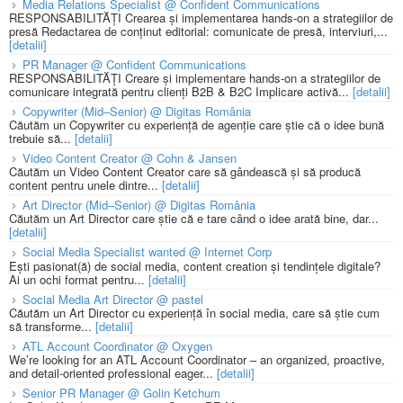
Media Relations Specialist @ Confident Communications
RESPONSABILITĂȚI Crearea și implementarea hands-on a strategiilor de
presă Redactarea de conținut editorial: comunicate de presă, interviuri,...
[detalii]
PR Manager @ Confident Communications
RESPONSABILITĂȚI Creare și implementare hands-on a strategiilor de
comunicare integrată pentru clienți B2B & B2C Implicare activă...
[detalii]
Copywriter (Mid–Senior) @ Digitas România
Căutăm un Copywriter cu experiență de agenție care știe că o idee bună
trebuie să...
[detalii]
Video Content Creator @ Cohn & Jansen
Căutăm un Video Content Creator care să gândească și să producă
content pentru unele dintre...
[detalii]
Art Director (Mid–Senior) @ Digitas România
Căutăm un Art Director care știe că e tare când o idee arată bine, dar...
[detalii]
Social Media Specialist wanted @ Internet Corp
Ești pasionat(ă) de social media, content creation și tendințele digitale?
Ai un ochi format pentru...
[detalii]
Social Media Art Director @ pastel
Căutăm un Art Director cu experiență în social media, care să știe cum
să transforme...
[detalii]
ATL Account Coordinator @ Oxygen
We’re looking for an ATL Account Coordinator – an organized, proactive,
and detail-oriented professional eager...
[detalii]
Senior PR Manager @ Golin Ketchum