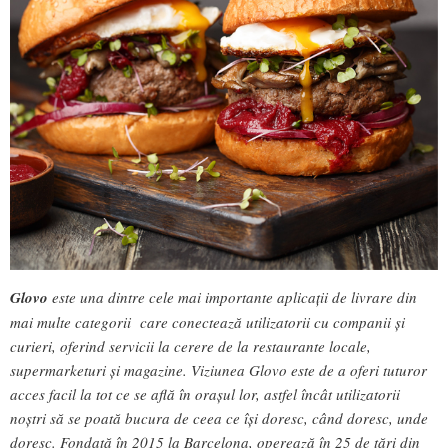
Glovo
este una dintre cele mai importante aplicații de livrare din
mai multe categorii care conectează utilizatorii cu companii și
curieri, oferind servicii la cerere de la restaurante locale,
supermarketuri și magazine. Viziunea Glovo este de a oferi tuturor
acces facil la tot ce se află în orașul lor, astfel încât utilizatorii
noștri să se poată bucura de ceea ce își doresc, când doresc, unde
doresc. Fondată în 2015 la Barcelona, operează în 25 de țări din