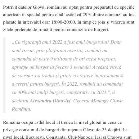
Potrivit datelor Glovo, românii au optat pentru preparatul cu specific
american în special pentru cină, astfel că 29% dintre comenzi au fost
plasate în intervalul orar 18:00-20:00, în timp ce joia și vinerea sunt
zilele preferate de români pentru comenzile de burgeri.
„Cu siguranță anul 2022 a fost anul burgerului! Doar
anul trecut, prin platforma noastră, românii au
comandat de peste 9 milioane de ori acest preparat,
aproape un burger la fiecare 3 secunde! Această viteză
de consum s-a tradus și printr-o creștere impresionantă
a cererii pentru burgeri. În 2022, românii au comandat
cu 40% mai mulți burgeri, comparativ cu 2021.",
a
declarat
Alexandra Dinovici
, General Manager Glovo
România.
România ocupă astfel locul al treilea la nivel global în ceea ce
privește consumul de burgeri din rețeaua Glovo de 25 de țări. La
nivel local, București, Constanța, Cluj-Napoca, Iași și Craiova sunt