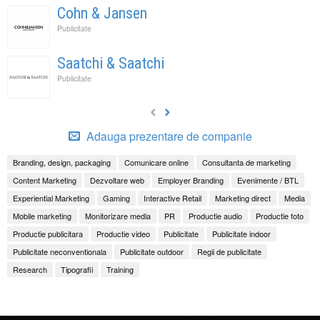
Cohn & Jansen
Publicitate
Saatchi & Saatchi
Publicitate
Adauga prezentare de companie
Branding, design, packaging
Comunicare online
Consultanta de marketing
Content Marketing
Dezvoltare web
Employer Branding
Evenimente / BTL
Experiential Marketing
Gaming
Interactive Retail
Marketing direct
Media
Mobile marketing
Monitorizare media
PR
Productie audio
Productie foto
Productie publicitara
Productie video
Publicitate
Publicitate indoor
Publicitate neconventionala
Publicitate outdoor
Regii de publicitate
Research
Tipografii
Training