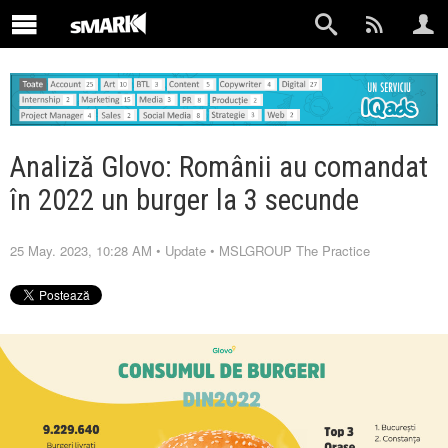
Analiză Glovo: Românii au comandat
în 2022 un burger la 3 secunde
25 May. 2023, 10:28 AM
•
Update
•
MSLGROUP The Practice