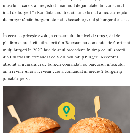
orașele în care s-a înregistrat mai mult de jumătate din consumul
total de burgeri în România anul trecut, iar cele mai apreciate rețete
de burger rămân burgerul de pui, cheeseburger-ul și burgerul clasic.
În ceea ce privește evoluția consumului la nivel de orașe, datele
platformei arată că utilizatorii din Botoșani au comandat de 6 ori mai
mulți burgeri în 2022 față de anul precedent, în timp ce utilizatorii
din Călărași au comandat de 8 ori mai mulți burgeri. Recordul
absolut al numărului de burgeri comandați pe parcursul întregului
an îi revine unui sucevean care a comandat în medie 2 burgeri și
jumătate pe zi.