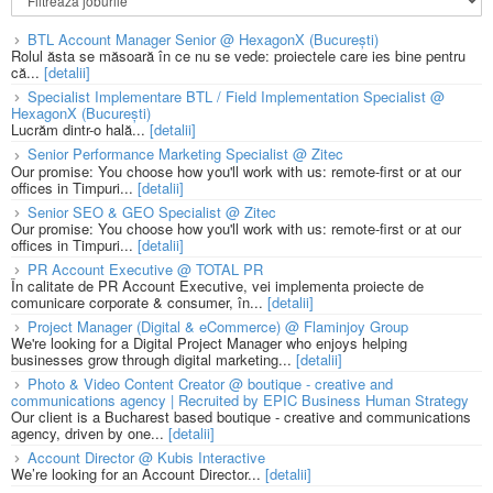
BTL Account Manager Senior @ HexagonX (București)
Rolul ăsta se măsoară în ce nu se vede: proiectele care ies bine pentru
că...
[detalii]
Specialist Implementare BTL / Field Implementation Specialist @
HexagonX (București)
Lucrăm dintr-o hală...
[detalii]
Senior Performance Marketing Specialist @ Zitec
Our promise: You choose how you'll work with us: remote-first or at our
offices in Timpuri...
[detalii]
Senior SEO & GEO Specialist @ Zitec
Our promise: You choose how you'll work with us: remote-first or at our
offices in Timpuri...
[detalii]
PR Account Executive @ TOTAL PR
În calitate de PR Account Executive, vei implementa proiecte de
comunicare corporate & consumer, în...
[detalii]
Project Manager (Digital & eCommerce) @ Flaminjoy Group
We're looking for a Digital Project Manager who enjoys helping
businesses grow through digital marketing...
[detalii]
Photo & Video Content Creator @ boutique - creative and
communications agency | Recruited by EPIC Business Human Strategy
Our client is a Bucharest based boutique - creative and communications
agency, driven by one...
[detalii]
Account Director @ Kubis Interactive
We’re looking for an Account Director...
[detalii]