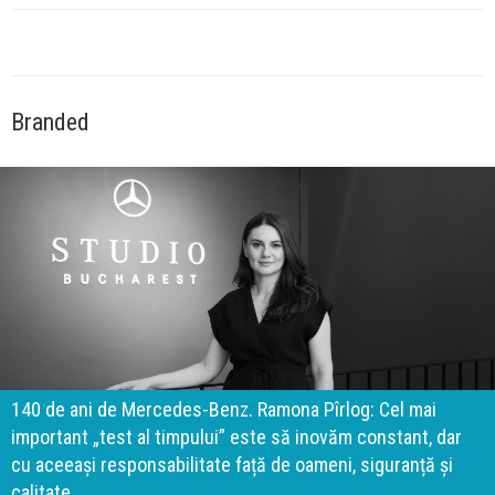
Branded
140 de ani de Mercedes-Benz. Ramona Pîrlog: Cel mai
important „test al timpului” este să inovăm constant, dar
cu aceeași responsabilitate față de oameni, siguranță și
calitate