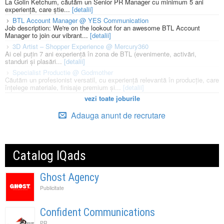
La Golin Ketchum, căutăm un Senior PR Manager cu minimum 5 ani
experiență, care știe...
[detalii]
BTL Account Manager @ YES Communication
Job description: We're on the lookout for an awesome BTL Account
Manager to join our vibrant...
[detalii]
3D Artist – Shopper Experience @ Mercury360
Ai cel puțin 7 ani experiență în zona de BTL (evenimente, activări,
standuri și plasări...
[detalii]
Specialist Productie @ Godmother
Căutăm un profesionist versatil, cu experiență relevantă în producție, care
înțelege materiale, finisaje premium și...
[detalii]
vezi toate joburile
Adauga anunt de recrutare
Catalog IQads
Ghost Agency
Publicitate
Confident Communications
PR