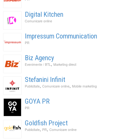
Digital Kitchen
Comunicare online
Impressum Communication
PR
Biz Agency
,
Evenimente / BTL
Marketing direct
Stefanini Infinit
,
,
Publicitate
Comunicare online
Mobile marketing
GOYA PR
PR
Goldfish Project
,
,
Publicitate
PR
Comunicare online