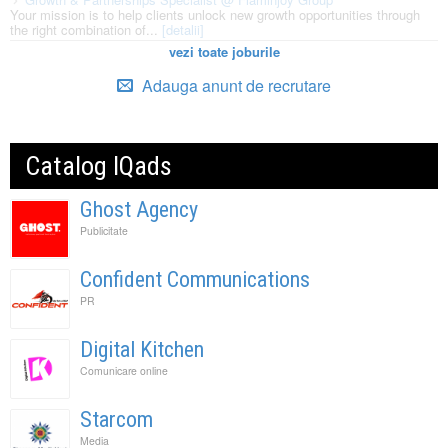
Your mission is to help clients unlock new growth opportunities through
the right combination of...
[detalii]
vezi toate joburile
Adauga anunt de recrutare
Catalog IQads
Ghost Agency
Publicitate
Confident Communications
PR
Digital Kitchen
Comunicare online
Starcom
Media