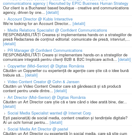
communications agency | Recruited by EPIC Business Human Strategy
Our client is a Bucharest based boutique - creative and communications
agency, driven by one...
[detalii]
Account Director @ Kubis Interactive
We’re looking for an Account Director...
[detalii]
Media Relations Specialist @ Confident Communications
RESPONSABILITĂȚI Crearea și implementarea hands-on a strategiilor de
presă Redactarea de conținut editorial: comunicate de presă, interviuri,...
[detalii]
PR Manager @ Confident Communications
RESPONSABILITĂȚI Creare și implementare hands-on a strategiilor de
comunicare integrată pentru clienți B2B & B2C Implicare activă...
[detalii]
Copywriter (Mid–Senior) @ Digitas România
Căutăm un Copywriter cu experiență de agenție care știe că o idee bună
trebuie să...
[detalii]
Video Content Creator @ Cohn & Jansen
Căutăm un Video Content Creator care să gândească și să producă
content pentru unele dintre...
[detalii]
Art Director (Mid–Senior) @ Digitas România
Căutăm un Art Director care știe că e tare când o idee arată bine, dar...
[detalii]
Social Media Specialist wanted @ Internet Corp
Ești pasionat(ă) de social media, content creation și tendințele digitale?
Ai un ochi format pentru...
[detalii]
Social Media Art Director @ pastel
Căutăm un Art Director cu experiență în social media, care să știe cum