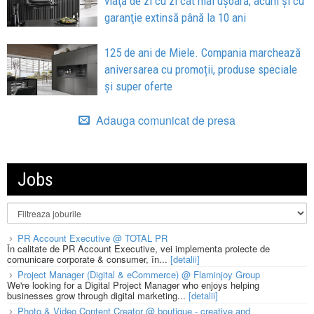
viaţă de zi cu zi cât mai uşoară, acum și cu
garanţie extinsă până la 10 ani
125 de ani de Miele. Compania marchează
aniversarea cu promoții, produse speciale
și super oferte
Adauga comunicat de presa
Jobs
PR Account Executive @ TOTAL PR
În calitate de PR Account Executive, vei implementa proiecte de
comunicare corporate & consumer, în...
[detalii]
Project Manager (Digital & eCommerce) @ Flaminjoy Group
We're looking for a Digital Project Manager who enjoys helping
businesses grow through digital marketing...
[detalii]
Photo & Video Content Creator @ boutique - creative and