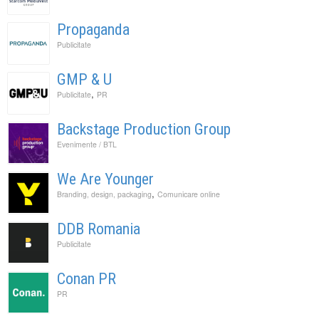
Propaganda
Publicitate
GMP & U
,
Publicitate
PR
Backstage Production Group
Evenimente / BTL
We Are Younger
,
Branding, design, packaging
Comunicare online
DDB Romania
Publicitate
Conan PR
PR