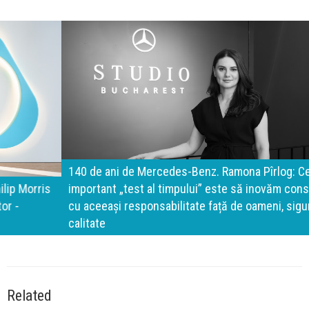
140 de ani de Mercedes-Benz. Ramona Pîrlog: Cel mai
important „test al timpului” este să inovăm constant, dar
cu aceeași responsabilitate față de oameni, siguranță și
calitate
Related