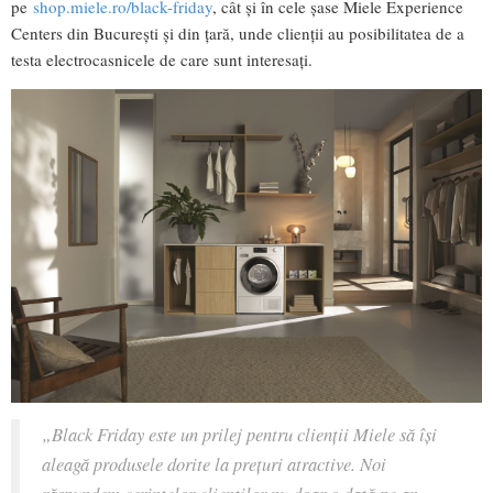
pe
shop.miele.ro/black-friday
, cât și în cele șase Miele Experience
Centers din Bucureşti şi din ţară, unde clienții au posibilitatea de a
testa electrocasnicele de care sunt interesați.
„Black Friday este un prilej pentru clienții Miele să își
aleagă produsele dorite la prețuri atractive. Noi