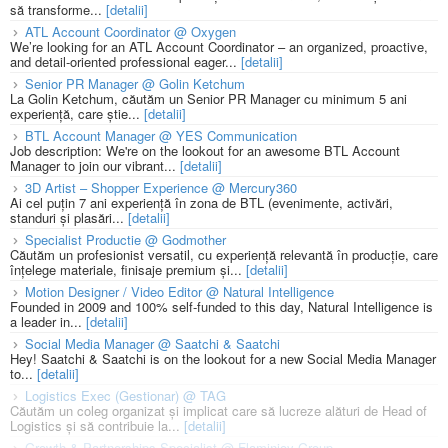
să transforme...
[detalii]
ATL Account Coordinator @ Oxygen
We’re looking for an ATL Account Coordinator – an organized, proactive,
and detail-oriented professional eager...
[detalii]
Senior PR Manager @ Golin Ketchum
La Golin Ketchum, căutăm un Senior PR Manager cu minimum 5 ani
experiență, care știe...
[detalii]
BTL Account Manager @ YES Communication
Job description: We're on the lookout for an awesome BTL Account
Manager to join our vibrant...
[detalii]
3D Artist – Shopper Experience @ Mercury360
Ai cel puțin 7 ani experiență în zona de BTL (evenimente, activări,
standuri și plasări...
[detalii]
Specialist Productie @ Godmother
Căutăm un profesionist versatil, cu experiență relevantă în producție, care
înțelege materiale, finisaje premium și...
[detalii]
Motion Designer / Video Editor @ Natural Intelligence
Founded in 2009 and 100% self-funded to this day, Natural Intelligence is
a leader in...
[detalii]
Social Media Manager @ Saatchi & Saatchi
Hey! Saatchi & Saatchi is on the lookout for a new Social Media Manager
to...
[detalii]
Logistics Exec (Gestionar) @ TAG
Căutăm un coleg organizat și implicat care să lucreze alături de Head of
Logistics și să contribuie la...
[detalii]
Growth & Partnerships Specialist @ Flaminjoy Group