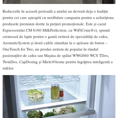
Reducerile în această perioadă a anului au devenit deja o tradiție
pentru cei care așteaptă cu nerăbdare campania pentru a achiziționa
produsele premium dorite la prețuri promoționale. Este și cazul
Espressorului CM 6160 MilkPerfection, cu WiFiConn@ct, spumă
cremoasă de lapte pentru o gamă extinsă de specialități de cafea,
AromaticSystem și două cafele simultan la o apăsare de buton –
OneTouch for Two, un produs extrem de popular în rândul
pasionaților de cafea sau Maşina de spălat WWG660 WCS TDos,
TwinDos, CapDosing și Miele@home pentru îngrijirea inteligentă a
rufelor.