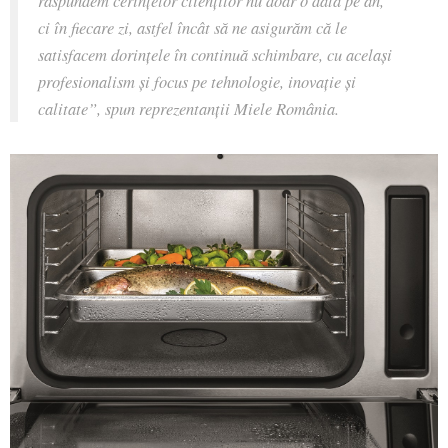
răspundem cerințelor clienților nu doar o dată pe an,
ci în fiecare zi, astfel încât să ne asigurăm că le
satisfacem dorințele în continuă schimbare, cu același
profesionalism şi focus pe tehnologie, inovaţie şi
calitate”, spun reprezentanţii Miele România.