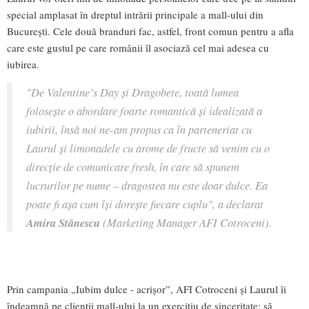
special amplasat în dreptul intrării principale a mall-ului din
București. Cele două branduri fac, astfel, front comun pentru a afla
care este gustul pe care românii îl asociază cel mai adesea cu
iubirea.
"De Valentine’s Day și Dragobete, toată lumea
folosește o abordare foarte romantică și idealizată a
iubirii, însă noi ne-am propus ca în parteneriat cu
Laurul și limonadele cu arome de fructe să venim cu o
direcție de comunicare fresh, în care să spunem
lucrurilor pe nume – dragostea nu este doar dulce. Ea
poate fi așa cum își dorește fiecare cuplu", a declarat
Amira Stănescu
(Marketing Manager AFI Cotroceni).
Prin campania „Iubim dulce - acrișor”, AFI Cotroceni și Laurul îi
îndeamnă pe clienții mall-ului la un exercițiu de sinceritate: să