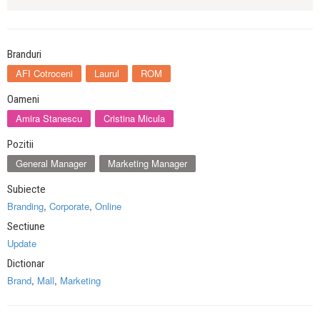
Branduri
AFI Cotroceni
Laurul
ROM
Oameni
Amira Stanescu
Cristina Micula
Pozitii
General Manager
Marketing Manager
Subiecte
Branding
,
Corporate
,
Online
Sectiune
Update
Dictionar
Brand
,
Mall
,
Marketing