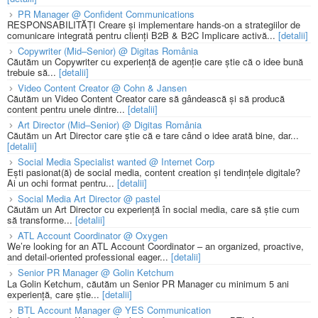
PR Manager @ Confident Communications
RESPONSABILITĂȚI Creare și implementare hands-on a strategiilor de
comunicare integrată pentru clienți B2B & B2C Implicare activă...
[detalii]
Copywriter (Mid–Senior) @ Digitas România
Căutăm un Copywriter cu experiență de agenție care știe că o idee bună
trebuie să...
[detalii]
Video Content Creator @ Cohn & Jansen
Căutăm un Video Content Creator care să gândească și să producă
content pentru unele dintre...
[detalii]
Art Director (Mid–Senior) @ Digitas România
Căutăm un Art Director care știe că e tare când o idee arată bine, dar...
[detalii]
Social Media Specialist wanted @ Internet Corp
Ești pasionat(ă) de social media, content creation și tendințele digitale?
Ai un ochi format pentru...
[detalii]
Social Media Art Director @ pastel
Căutăm un Art Director cu experiență în social media, care să știe cum
să transforme...
[detalii]
ATL Account Coordinator @ Oxygen
We’re looking for an ATL Account Coordinator – an organized, proactive,
and detail-oriented professional eager...
[detalii]
Senior PR Manager @ Golin Ketchum
La Golin Ketchum, căutăm un Senior PR Manager cu minimum 5 ani
experiență, care știe...
[detalii]
BTL Account Manager @ YES Communication