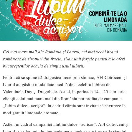
Cel mai mare mall din România și Laurul, cel mai vechi brand
românesc de siropuri din fructe, și-au unit forțele pentru a le oferi
bucureștenilor ocazia de simți gustul iubirii.
Pentru că se spune că dragostea trece prin stomac, AFI Cotroceni și
Laurul au găsit o modalitate inedită de a celebra iubirea de
Valentine`s Day și Dragobete. Astfel, în perioada 14 – 25 februarie,
clienții celui mai mare mall din România pot profita de campania
„Iubim dulce - acrișor”, în cadrul căreia sunt invitati să savureze în
mod gratuit limonade aromate.
Astfel, în cadrul campaniei „Iubim dulce - acrișor”, AFI Cotroceni și
Laurul vor oferi mii de limonade persoanelor care trec pe la standul