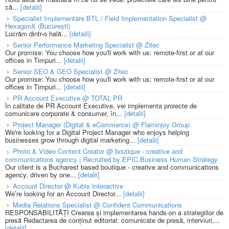
că...
[detalii]
Specialist Implementare BTL / Field Implementation Specialist @
HexagonX (București)
Lucrăm dintr-o hală...
[detalii]
Senior Performance Marketing Specialist @ Zitec
Our promise: You choose how you'll work with us: remote-first or at our
offices in Timpuri...
[detalii]
Senior SEO & GEO Specialist @ Zitec
Our promise: You choose how you'll work with us: remote-first or at our
offices in Timpuri...
[detalii]
PR Account Executive @ TOTAL PR
În calitate de PR Account Executive, vei implementa proiecte de
comunicare corporate & consumer, în...
[detalii]
Project Manager (Digital & eCommerce) @ Flaminjoy Group
We're looking for a Digital Project Manager who enjoys helping
businesses grow through digital marketing...
[detalii]
Photo & Video Content Creator @ boutique - creative and
communications agency | Recruited by EPIC Business Human Strategy
Our client is a Bucharest based boutique - creative and communications
agency, driven by one...
[detalii]
Account Director @ Kubis Interactive
We’re looking for an Account Director...
[detalii]
Media Relations Specialist @ Confident Communications
RESPONSABILITĂȚI Crearea și implementarea hands-on a strategiilor de
presă Redactarea de conținut editorial: comunicate de presă, interviuri,...
[detalii]