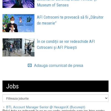
Museum of Senses
AFI Cotroceni te provoacă să fii „Dăruitor
de meserie”
În ce condiții se vor redeschide AFI
Cotroceni și AFI Ploiești
Adauga comunicat de presa
Jobs
BTL Account Manager Senior @ HexagonX (București)
Rolul ăsta se măsoară în ce nu se vede: proiectele care ies bine pentru