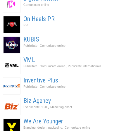
Comunicare online
On Heels PR
PR
KUBIS
,
Publicitate
Comunicare online
VML
,
,
Publicitate
Comunicare online
Publicitate internationala
Inventive Plus
,
Publicitate
Comunicare online
Biz Agency
,
Evenimente / BTL
Marketing direct
We Are Younger
,
Branding, design, packaging
Comunicare online