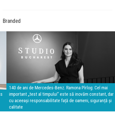
Branded
140 de ani de Mercedes-Benz. Ramona Pîrlog: Cel mai
important „test al timpului” este să inovăm constant, dar
cu aceeași responsabilitate față de oameni, siguranță și
calitate