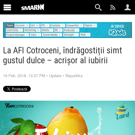
La AFI Cotroceni, îndrăgostiții simt
gustul dulce – acrișor al iubirii
19 Feb. 2018, 13:27 PM
•
Update
•
Republika