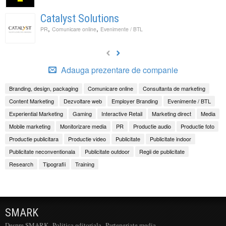
Catalyst Solutions
,
,
PR
Comunicare online
Evenimente / BTL
Adauga prezentare de companie
Branding, design, packaging
Comunicare online
Consultanta de marketing
Content Marketing
Dezvoltare web
Employer Branding
Evenimente / BTL
Experiential Marketing
Gaming
Interactive Retail
Marketing direct
Media
Mobile marketing
Monitorizare media
PR
Productie audio
Productie foto
Productie publicitara
Productie video
Publicitate
Publicitate indoor
Publicitate neconventionala
Publicitate outdoor
Regii de publicitate
Research
Tipografii
Training
SMARK
Despre SMARK
Politica editoriala
Parteneriate media