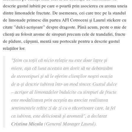
descrie gustul iubirii pe care o poartă prin asocierea cu aroma uneia
dintre limonadele fructate. De asemenea, cei care trec pe la standul
de limonade primesc din partea AFI Cotroceni și Laurul stickere cu
citate ”dulci-acrișoare” despre dragoste. Până acum, peste o mie de
clienți au folosit arome de siropuri precum cele de trandafiri, fructe
de pădure, căpșuni, mentă sau portocale pentru a descrie gustul
relațiilor lor.
"Știm cu toții că nicio relație nu este doar lapte și
miere, așa că luna aceasta am dorit să ne debarasăm
de stereotipuri și să le oferim clienților noștri ocazia
de a-și descrie iubirea într-un mod sincer. Gustul dulce
– acrișor al limonadelor îndulcite cu siropuri de fructe
este modalitatea prin aceștia au asociat realitatea
sentimentele trăite zi de zi cu o răcoritoare care, la fel
ca iubirea, este delicioasă și aromată", a declarat
Cristina Micula
(General Manager Laurul).