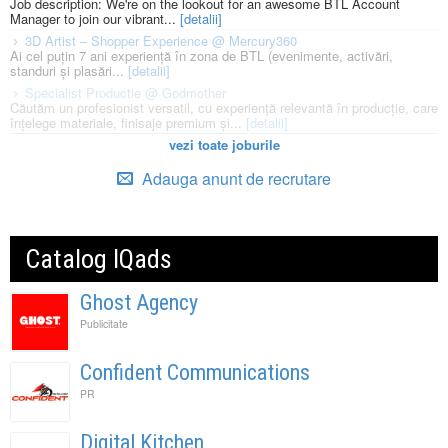
Job description: We're on the lookout for an awesome BTL Account
Manager to join our vibrant...
[detalii]
3D Artist – Shopper Experience @ Mercury360
Ai cel puțin 7 ani experiență în zona de BTL (evenimente, activări,
standuri și plasări...
[detalii]
Specialist Productie @ Godmother
Căutăm un profesionist versatil, cu experiență relevantă în producție, care
înțelege materiale, finisaje premium și...
[detalii]
vezi toate joburile
Adauga anunt de recrutare
Catalog IQads
Ghost Agency
Publicitate
Confident Communications
PR
Digital Kitchen