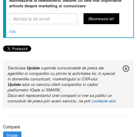
Aboneaza-te la newsletterul SMARK cu cele mai importante
articole despre marketing si comunicare
Info
Sectiunea
Update
cuprinde comunicatele de presa ale
agentiilor si companiilor cu privire la activitatea lor, in special
in domeniile comunicarii, marketingului si CSR-ului.
Update
este un serviciu oferit companiilor in cadrul
platformelor IQads si SMARK.
Daca esti reprezentantul unei companii si vrei sa publici un
comunicat de presa prin acest serviciu, ne poti
contacta aici
.
Companii
Image