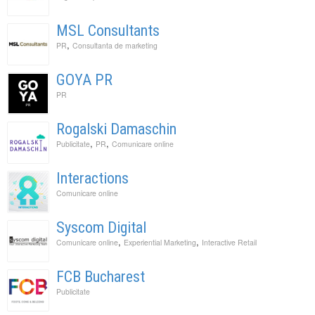
MSL Consultants
,
PR
Consultanta de marketing
GOYA PR
PR
Rogalski Damaschin
,
,
Publicitate
PR
Comunicare online
Interactions
Comunicare online
Syscom Digital
,
,
Comunicare online
Experiential Marketing
Interactive Retail
FCB Bucharest
Publicitate