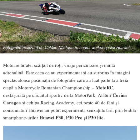
Fotografie realizată de Cătălin Năstase în cadrul workshopului Huawei
Motoare turate, scârțâit de roți, viraje periculoase și multă
adrenalină. Este ceea ce au experimentat și au surprins în imagini
spectaculoase pasionații de fotografie care au luat parte la a treia
MotoRC
etapă a Motorcycle Romanian Championship –
,
Corina
desfășurată pe circuitul sportiv de la MotorPark. Alături
Caragea
și echipa Racing Academy, cei peste 40 de fani și
consumatori Huawei au putut experimenta senzațiile tari, prin lentila
Huawei
P30, P30 Pro și P30 lite
smartphone-urilor
.