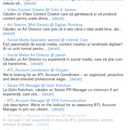
trebuie să...
[detalii]
Video Content Creator @ Cohn & Jansen
Căutăm un Video Content Creator care să gândească și să producă
content pentru unele dintre...
[detalii]
Art Director (Mid–Senior) @ Digitas România
Căutăm un Art Director care știe că e tare când o idee arată bine, dar...
[detalii]
Social Media Specialist wanted @ Internet Corp
Ești pasionat(ă) de social media, content creation și tendințele digitale?
Ai un ochi format pentru...
[detalii]
Social Media Art Director @ pastel
Căutăm un Art Director cu experiență în social media, care să știe cum
să transforme...
[detalii]
ATL Account Coordinator @ Oxygen
We’re looking for an ATL Account Coordinator – an organized, proactive,
and detail-oriented professional eager...
[detalii]
Senior PR Manager @ Golin Ketchum
La Golin Ketchum, căutăm un Senior PR Manager cu minimum 5 ani
experiență, care știe...
[detalii]
BTL Account Manager @ YES Communication
Job description: We're on the lookout for an awesome BTL Account
Manager to join our vibrant...
[detalii]
3D Artist – Shopper Experience @ Mercury360
Ai cel puțin 7 ani experiență în zona de BTL (evenimente, activări,
standuri și plasări...
[detalii]