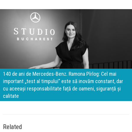
140 de ani de Mercedes-Benz. Ramona Pîrlog: Cel mai
important „test al timpului” este să inovăm constant, dar
cu aceeași responsabilitate față de oameni, siguranță și
calitate
Related