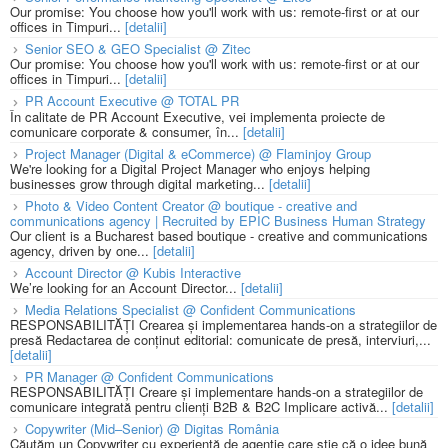
Our promise: You choose how you'll work with us: remote-first or at our
offices in Timpuri...
[detalii]
Senior SEO & GEO Specialist @ Zitec
Our promise: You choose how you'll work with us: remote-first or at our
offices in Timpuri...
[detalii]
PR Account Executive @ TOTAL PR
În calitate de PR Account Executive, vei implementa proiecte de
comunicare corporate & consumer, în...
[detalii]
Project Manager (Digital & eCommerce) @ Flaminjoy Group
We're looking for a Digital Project Manager who enjoys helping
businesses grow through digital marketing...
[detalii]
Photo & Video Content Creator @ boutique - creative and
communications agency | Recruited by EPIC Business Human Strategy
Our client is a Bucharest based boutique - creative and communications
agency, driven by one...
[detalii]
Account Director @ Kubis Interactive
We’re looking for an Account Director...
[detalii]
Media Relations Specialist @ Confident Communications
RESPONSABILITĂȚI Crearea și implementarea hands-on a strategiilor de
presă Redactarea de conținut editorial: comunicate de presă, interviuri,...
[detalii]
PR Manager @ Confident Communications
RESPONSABILITĂȚI Creare și implementare hands-on a strategiilor de
comunicare integrată pentru clienți B2B & B2C Implicare activă...
[detalii]
Copywriter (Mid–Senior) @ Digitas România
Căutăm un Copywriter cu experiență de agenție care știe că o idee bună