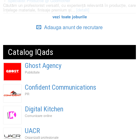
Specialist Productie @ Godmother
Căutăm un profesionist versatil, cu experiență relevantă în producție, care
înțelege materiale, finisaje premium și...
[detalii]
vezi toate joburile
Adauga anunt de recrutare
Catalog IQads
Ghost Agency
Publicitate
Confident Communications
PR
Digital Kitchen
Comunicare online
UACR
Organizatii profesionale