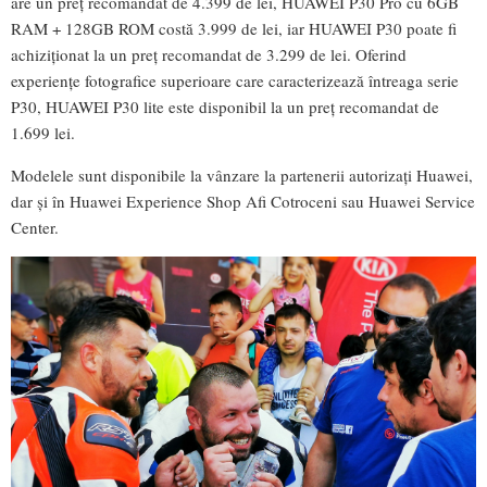
are un preț recomandat de 4.399 de lei, HUAWEI P30 Pro cu 6GB
RAM + 128GB ROM costă 3.999 de lei, iar HUAWEI P30 poate fi
achiziționat la un preț recomandat de 3.299 de lei. Oferind
experiențe fotografice superioare care caracterizează întreaga serie
P30, HUAWEI P30 lite este disponibil la un preț recomandat de
1.699 lei.
Modelele sunt disponibile la vânzare la partenerii autorizați Huawei,
dar și în Huawei Experience Shop Afi Cotroceni sau Huawei Service
Center.