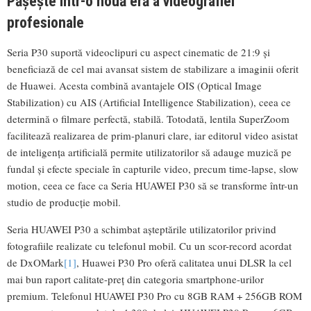
Pășește într-o nouă eră
a videografiei
profesionale
Seria P30 suportă videoclipuri cu aspect cinematic de 21:9 și
beneficiază de cel mai avansat sistem de stabilizare a imaginii oferit
de Huawei. Acesta combină avantajele OIS (Optical Image
Stabilization) cu AIS (Artificial Intelligence Stabilization), ceea ce
determină o filmare perfectă, stabilă. Totodată, lentila SuperZoom
facilitează realizarea de prim-planuri clare, iar editorul video asistat
de inteligența artificială permite utilizatorilor să adauge muzică pe
fundal și efecte speciale în capturile video, precum time-lapse, slow
motion, ceea ce face ca Seria HUAWEI P30 să se transforme într-un
studio de producție mobil.
Seria HUAWEI P30 a schimbat așteptările utilizatorilor privind
fotografiile realizate cu telefonul mobil. Cu un scor-record acordat
de DxOMark
[1]
, Huawei P30 Pro oferă calitatea unui DLSR la cel
mai bun raport calitate-preț din categoria smartphone-urilor
premium. Telefonul HUAWEI P30 Pro cu 8GB RAM + 256GB ROM