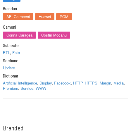
Branduri
AFI Cotroceni
Huawei
ROM
Oameni
Corina Caragea
Costin Mocanu
Subiecte
BTL
,
Foto
Sectiune
Update
Dictionar
Artificial Intelligence
,
Display
,
Facebook
,
HTTP
,
HTTPS
,
Margin
,
Media
,
Premium
,
Service
,
WWW
Branded