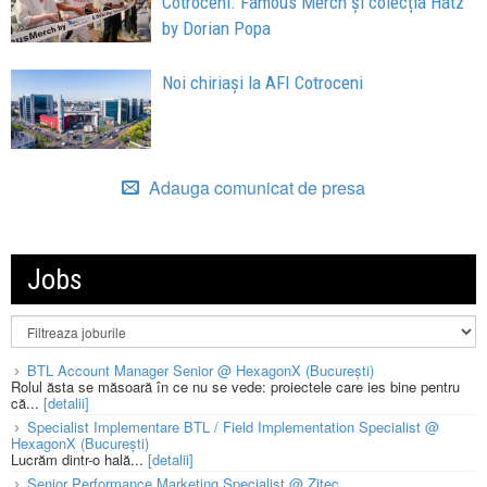
Cotroceni. Famous Merch și colecția Hatz
by Dorian Popa
Noi chiriași la AFI Cotroceni
Adauga comunicat de presa
Jobs
BTL Account Manager Senior @ HexagonX (București)
Rolul ăsta se măsoară în ce nu se vede: proiectele care ies bine pentru
că...
[detalii]
Specialist Implementare BTL / Field Implementation Specialist @
HexagonX (București)
Lucrăm dintr-o hală...
[detalii]
Senior Performance Marketing Specialist @ Zitec