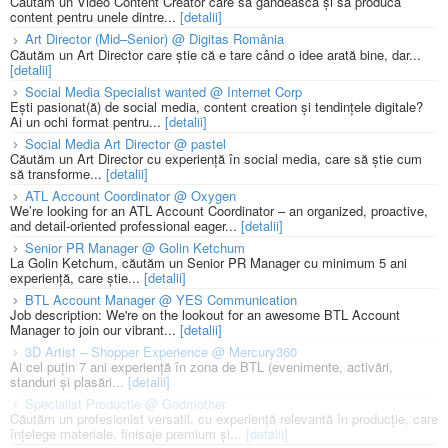
Căutăm un Video Content Creator care să gândească și să producă
content pentru unele dintre...
[detalii]
Art Director (Mid–Senior) @ Digitas România
Căutăm un Art Director care știe că e tare când o idee arată bine, dar...
[detalii]
Social Media Specialist wanted @ Internet Corp
Ești pasionat(ă) de social media, content creation și tendințele digitale?
Ai un ochi format pentru...
[detalii]
Social Media Art Director @ pastel
Căutăm un Art Director cu experiență în social media, care să știe cum
să transforme...
[detalii]
ATL Account Coordinator @ Oxygen
We’re looking for an ATL Account Coordinator – an organized, proactive,
and detail-oriented professional eager...
[detalii]
Senior PR Manager @ Golin Ketchum
La Golin Ketchum, căutăm un Senior PR Manager cu minimum 5 ani
experiență, care știe...
[detalii]
BTL Account Manager @ YES Communication
Job description: We're on the lookout for an awesome BTL Account
Manager to join our vibrant...
[detalii]
3D Artist – Shopper Experience @ Mercury360
Ai cel puțin 7 ani experiență în zona de BTL (evenimente, activări,
standuri și plasări...
[detalii]
Specialist Productie @ Godmother
Căutăm un profesionist versatil, cu experiență relevantă în producție, care
înțelege materiale, finisaje premium și...
[detalii]