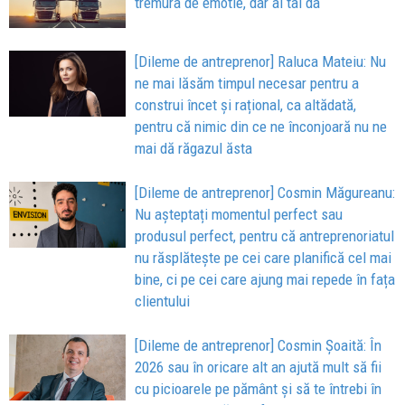
tremura de emotie, dar ai tai da
[Dileme de antreprenor] Raluca Mateiu: Nu
ne mai lăsăm timpul necesar pentru a
construi încet și rațional, ca altădată,
pentru că nimic din ce ne înconjoară nu ne
mai dă răgazul ăsta
[Dileme de antreprenor] Cosmin Măgureanu:
Nu așteptați momentul perfect sau
produsul perfect, pentru că antreprenoriatul
nu răsplătește pe cei care planifică cel mai
bine, ci pe cei care ajung mai repede în fața
clientului
[Dileme de antreprenor] Cosmin Șoaită: În
2026 sau în oricare alt an ajută mult să fii
cu picioarele pe pământ și să te întrebi în