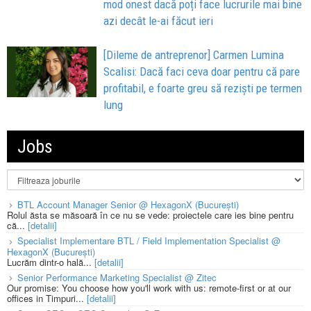
mod onest dacă poți face lucrurile mai bine
azi decât le-ai făcut ieri
[Dileme de antreprenor] Carmen Lumina
Scalisi: Dacă faci ceva doar pentru că pare
profitabil, e foarte greu să reziști pe termen
lung
Jobs
BTL Account Manager Senior @ HexagonX (București)
Rolul ăsta se măsoară în ce nu se vede: proiectele care ies bine pentru
că...
[detalii]
Specialist Implementare BTL / Field Implementation Specialist @
HexagonX (București)
Lucrăm dintr-o hală...
[detalii]
Senior Performance Marketing Specialist @ Zitec
Our promise: You choose how you'll work with us: remote-first or at our
offices in Timpuri...
[detalii]