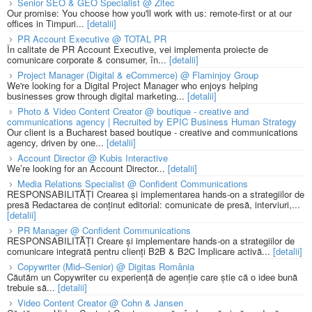
Senior SEO & GEO Specialist @ Zitec
Our promise: You choose how you'll work with us: remote-first or at our
offices in Timpuri...
[detalii]
PR Account Executive @ TOTAL PR
În calitate de PR Account Executive, vei implementa proiecte de
comunicare corporate & consumer, în...
[detalii]
Project Manager (Digital & eCommerce) @ Flaminjoy Group
We're looking for a Digital Project Manager who enjoys helping
businesses grow through digital marketing...
[detalii]
Photo & Video Content Creator @ boutique - creative and
communications agency | Recruited by EPIC Business Human Strategy
Our client is a Bucharest based boutique - creative and communications
agency, driven by one...
[detalii]
Account Director @ Kubis Interactive
We’re looking for an Account Director...
[detalii]
Media Relations Specialist @ Confident Communications
RESPONSABILITĂȚI Crearea și implementarea hands-on a strategiilor de
presă Redactarea de conținut editorial: comunicate de presă, interviuri,...
[detalii]
PR Manager @ Confident Communications
RESPONSABILITĂȚI Creare și implementare hands-on a strategiilor de
comunicare integrată pentru clienți B2B & B2C Implicare activă...
[detalii]
Copywriter (Mid–Senior) @ Digitas România
Căutăm un Copywriter cu experiență de agenție care știe că o idee bună
trebuie să...
[detalii]
Video Content Creator @ Cohn & Jansen