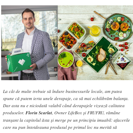
La cât de multe trebuie să îndure businessurile locale, am putea
spune că putem ierta unele derapaje, ca să mai echilibrăm balanța.
Dar asta nu e niciodată valabil când derapajele vizează calitatea
produselor.
Florin Scarlat
, Owner LifeBox și FRUFRU, rămâne
tranșant la capitolul ăsta și merge pe un principiu imuabil: afacerile
care nu pun întotdeauna produsul pe primul loc nu merită să