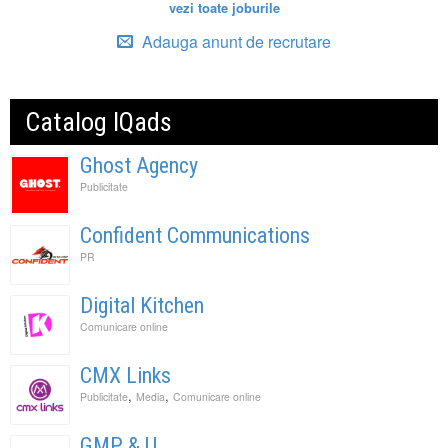
vezi toate joburile
Adauga anunt de recrutare
Catalog IQads
Ghost Agency
Publicitate
Confident Communications
PR
Digital Kitchen
Comunicare online
CMX Links
,
,
Publicitate
Media
Comunicare online
GMP & U