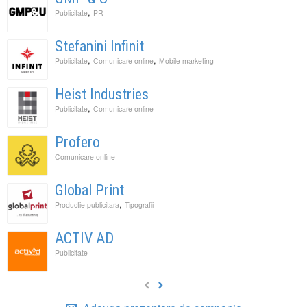
,
Publicitate
PR
Stefanini Infinit
,
,
Publicitate
Comunicare online
Mobile marketing
Heist Industries
,
Publicitate
Comunicare online
Profero
Comunicare online
Global Print
,
Productie publicitara
Tipografii
ACTIV AD
Publicitate