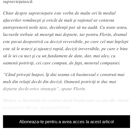
supraviețuiască.
Chiar despre supraviețuire este vorba de multe ori în mediul
afacerilor românești și oricât de mult și rațional ar contesta
antreprenorii noile taxe, decidenții par să nu audă. Cu toate astea,
lucrurile trebuie să meargă mai departe, iar pentru Florin, drumul
este pavat deopotrivă cu decizii reversibile, pe care cel mai înțelept
este să le testezi și ajustezi rapid, decizii ireversibile, pe care e bine
să le iei cu tact și cu un fundament de date, dar, mai ales, cu
oamenii potriviți, cei care compun, de fapt, motorul companiei.
”
Când privești înapoi, îți dai seama că businessul e construit mai
mult din relații decât din decizii. Oamenii potriviți te duc mai
departe decât orice strategie”, spune Florin.
Despre ce înseamnă să conduci două businessuri cu specific, marje
și categorii diferite, detaliază Florin:
Aboneaza-te pentru a avea acces la acest articol