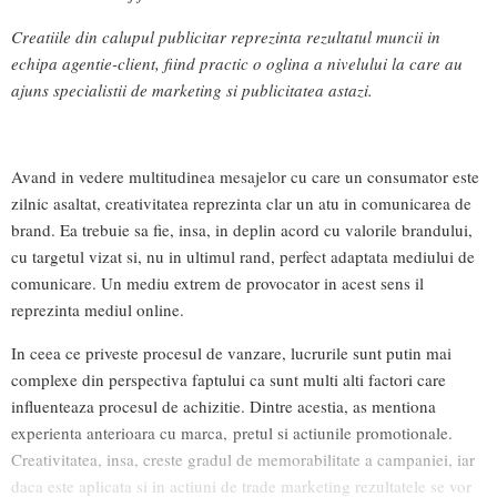
Creatiile din calupul publicitar reprezinta rezultatul muncii in
echipa agentie-client, fiind practic o oglina a nivelului la care au
ajuns specialistii de marketing si publicitatea astazi.
Avand in vedere multitudinea mesajelor cu care un consumator este
zilnic asaltat, creativitatea reprezinta clar un atu in comunicarea de
brand. Ea trebuie sa fie, insa, in deplin acord cu valorile brandului,
cu targetul vizat si, nu in ultimul rand, perfect adaptata mediului de
comunicare. Un mediu extrem de provocator in acest sens il
reprezinta mediul online.
In ceea ce priveste procesul de vanzare, lucrurile sunt putin mai
complexe din perspectiva faptului ca sunt multi alti factori care
influenteaza procesul de achizitie. Dintre acestia, as mentiona
experienta anterioara cu marca, pretul si actiunile promotionale.
Creativitatea, insa, creste gradul de memorabilitate a campaniei, iar
daca este aplicata si in actiuni de trade marketing rezultatele se vor