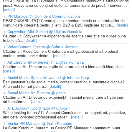
RESPONSABILITĂȚI Crearea și implementarea hands-on a strategiilor de
presă Redactarea de conținut editorial: comunicate de presă, interviuri,...
[detalii]
PR Manager @ Confident Communications
RESPONSABILITĂȚI Creare și implementare hands-on a strategiilor de
comunicare integrată pentru clienți B2B & B2C Implicare activă...
[detalii]
Copywriter (Mid–Senior) @ Digitas România
Căutăm un Copywriter cu experiență de agenție care știe că o idee bună
trebuie să...
[detalii]
Video Content Creator @ Cohn & Jansen
Căutăm un Video Content Creator care să gândească și să producă
content pentru unele dintre...
[detalii]
Art Director (Mid–Senior) @ Digitas România
Căutăm un Art Director care știe că e tare când o idee arată bine, dar...
[detalii]
Social Media Specialist wanted @ Internet Corp
Ești pasionat(ă) de social media, content creation și tendințele digitale?
Ai un ochi format pentru...
[detalii]
Social Media Art Director @ pastel
Căutăm un Art Director cu experiență în social media, care să știe cum
să transforme...
[detalii]
ATL Account Coordinator @ Oxygen
We’re looking for an ATL Account Coordinator – an organized, proactive,
and detail-oriented professional eager...
[detalii]
Senior PR Manager @ Golin Ketchum
La Golin Ketchum, căutăm un Senior PR Manager cu minimum 5 ani