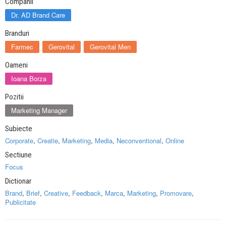
Companii
Dr. AD Brand Care
Branduri
Farmec
Gerovital
Gerovital Men
Oameni
Ioana Borza
Pozitii
Marketing Manager
Subiecte
Corporate
,
Creatie
,
Marketing
,
Media
,
Neconventional
,
Online
Sectiune
Focus
Dictionar
Brand
,
Brief
,
Creative
,
Feedback
,
Marca
,
Marketing
,
Promovare
,
Publicitate