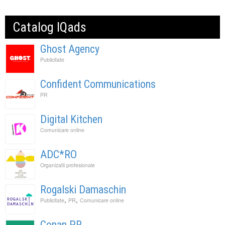
Catalog IQads
Ghost Agency
Publicitate
Confident Communications
PR
Digital Kitchen
Comunicare online
ADC*RO
Organizatii profesionale
Rogalski Damaschin
,
,
Publicitate
PR
Comunicare online
Conan PR