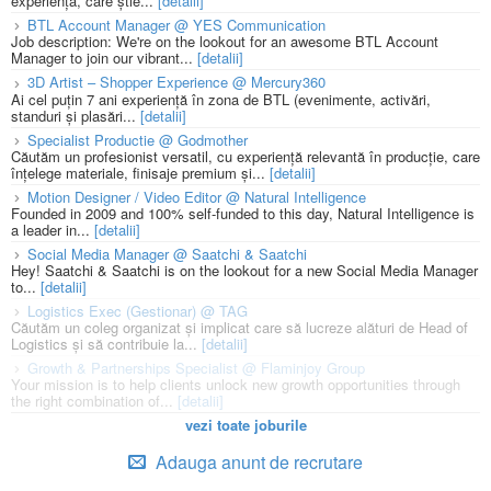
experiență, care știe...
[detalii]
BTL Account Manager @ YES Communication
Job description: We're on the lookout for an awesome BTL Account
Manager to join our vibrant...
[detalii]
3D Artist – Shopper Experience @ Mercury360
Ai cel puțin 7 ani experiență în zona de BTL (evenimente, activări,
standuri și plasări...
[detalii]
Specialist Productie @ Godmother
Căutăm un profesionist versatil, cu experiență relevantă în producție, care
înțelege materiale, finisaje premium și...
[detalii]
Motion Designer / Video Editor @ Natural Intelligence
Founded in 2009 and 100% self-funded to this day, Natural Intelligence is
a leader in...
[detalii]
Social Media Manager @ Saatchi & Saatchi
Hey! Saatchi & Saatchi is on the lookout for a new Social Media Manager
to...
[detalii]
Logistics Exec (Gestionar) @ TAG
Căutăm un coleg organizat și implicat care să lucreze alături de Head of
Logistics și să contribuie la...
[detalii]
Growth & Partnerships Specialist @ Flaminjoy Group
Your mission is to help clients unlock new growth opportunities through
the right combination of...
[detalii]
vezi toate joburile
Adauga anunt de recrutare