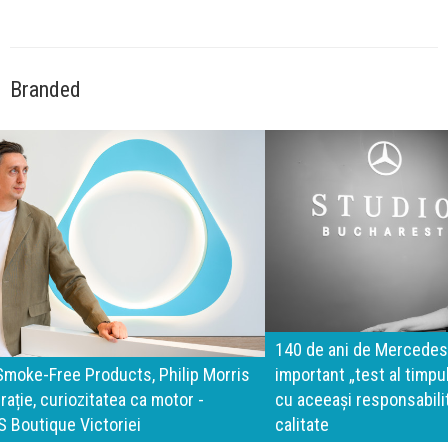
Branded
140 de ani de Mercedes-Benz. Ramona Pîrlog: Cel mai
important „test al timpului” este să inovăm constant, dar
cu aceeași responsabilitate față de oameni, siguranță și
calitate