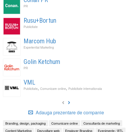
PR
Rusu+Bortun
Publicitate
Marcom Hub
Experiential Marketing
Golin Ketchum
PR
VML
,
,
Publicitate
Comunicare online
Publicitate internationala
Adauga prezentare de companie
Branding, design, packaging
Comunicare online
Consultanta de marketing
Content Marketing
Dezvoltare web
Employer Branding
Evenimente / BTL